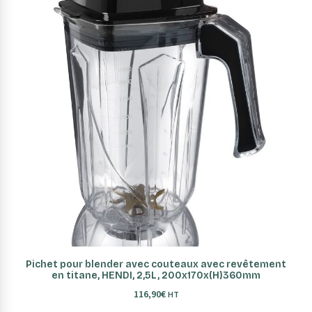
AJOUTER AU PANIER
Pichet pour blender avec couteaux avec revêtement
en titane, HENDI, 2,5L, 200x170x(H)360mm
116,90
€
HT