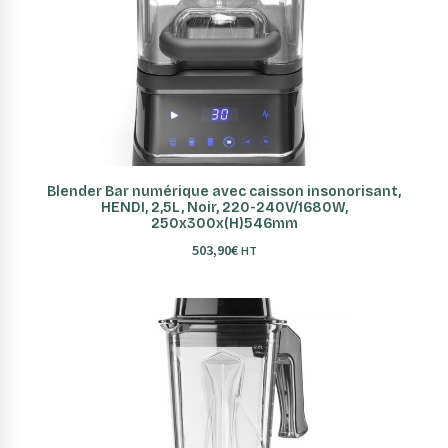
AJOUTER AU PANIER
Blender Bar numérique avec caisson insonorisant,
HENDI, 2,5L, Noir, 220-240V/1680W,
250x300x(H)546mm
503,90
€
HT