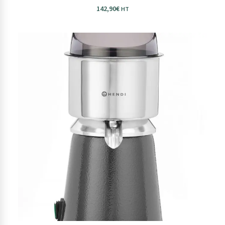
142,90
€
HT