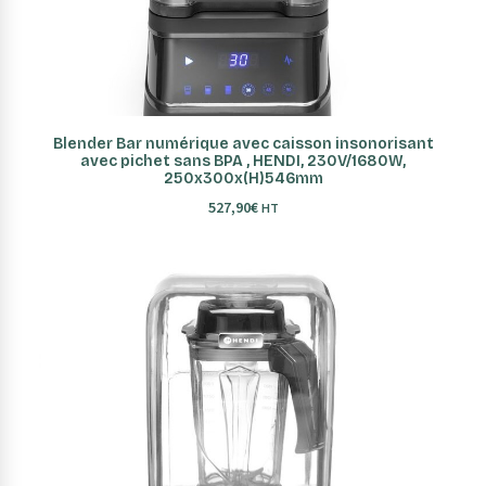
AJOUTER AU PANIER
Blender Bar numérique avec caisson insonorisant
avec pichet sans BPA , HENDI, 230V/1680W,
250x300x(H)546mm
527,90
€
HT