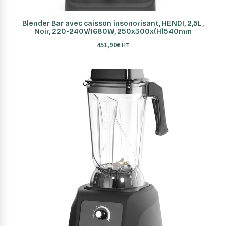
AJOUTER AU PANIER
Blender Bar avec caisson insonorisant, HENDI, 2,5L,
Noir, 220-240V/1680W, 250x300x(H)540mm
451,90
€
HT