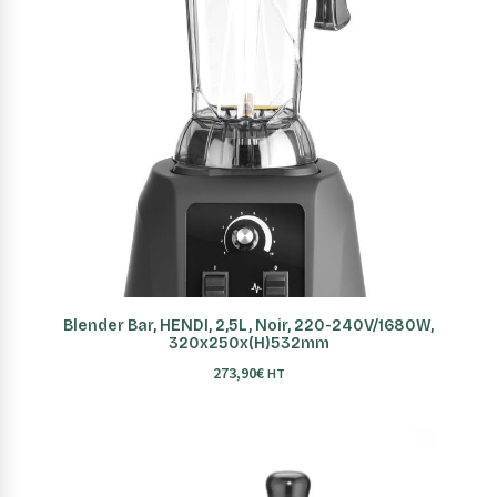
AJOUTER AU PANIER
Blender Bar, HENDI, 2,5L, Noir, 220-240V/1680W,
320x250x(H)532mm
273,90
€
HT