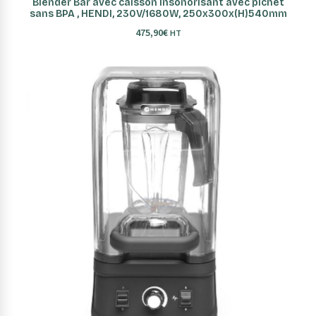
Blender Bar avec caisson insonorisant avec pichet
sans BPA , HENDI, 230V/1680W, 250x300x(H)540mm
475,90
€
HT