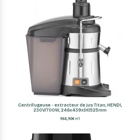
AJOUTER AU PANIER
Centrifugeuse - extracteur de jus Titan, HENDI,
230V/700W, 246x439x(H)525mm
968,90
€
HT