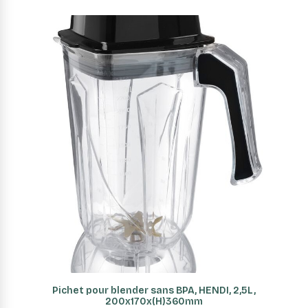
AJOUTER AU PANIER
Pichet pour blender sans BPA, HENDI, 2,5L,
200x170x(H)360mm