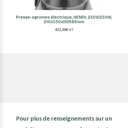
AJOUTER AU PANIER
Presse-agrumes électrique, HENDI, 230V/230W,
210x330x(H)585mm
422,90
€
HT
Pour plus de renseignements sur un