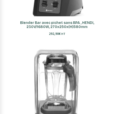
AJOUTER AU PANIER
Blender Bar avec pichet sans BPA , HENDI,
230V/1680W, 270x250x(H)580mm
292,90
€
HT