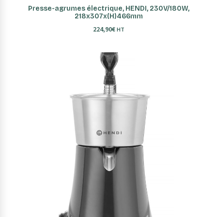
AJOUTER AU PANIER
Presse-agrumes électrique, HENDI, 230V/180W,
218x307x(H)466mm
224,90
€
HT