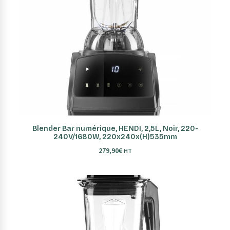
AJOUTER AU PANIER
Blender Bar numérique, HENDI, 2,5L, Noir, 220-
240V/1680W, 220x240x(H)535mm
279,90
€
HT