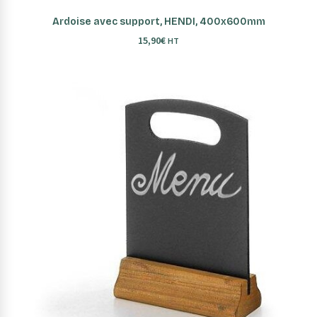
AJOUTER AU PANIER
Ardoise avec support, HENDI, 400x600mm
15,90
€
HT