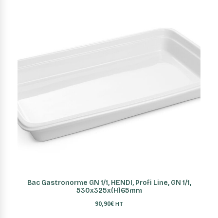
AJOUTER AU PANIER
Bac Gastronorme GN 1/1, HENDI, Profi Line, GN 1/1,
530x325x(H)65mm
90,90
€
HT