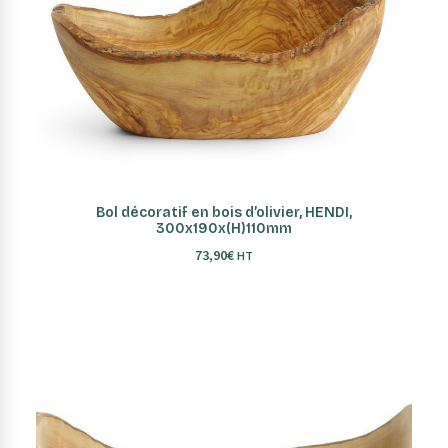
AJOUTER AU PANIER
Bol décoratif en bois d’olivier, HENDI,
300x190x(H)110mm
73,90
€
HT