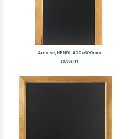
AJOUTER AU PANIER
Ardoise, HENDI, 400x600mm
19,90
€
HT