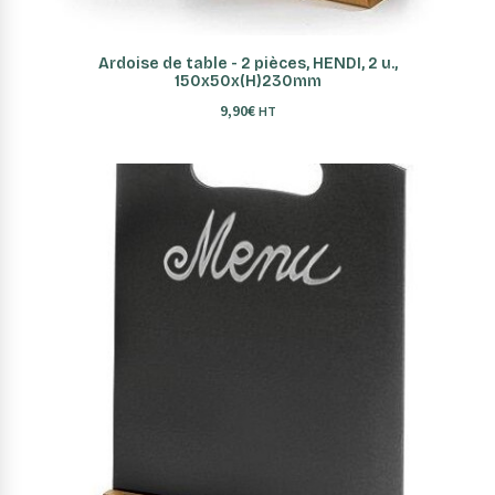
AJOUTER AU PANIER
Ardoise de table - 2 pièces, HENDI, 2 u.,
150x50x(H)230mm
9,90
€
HT