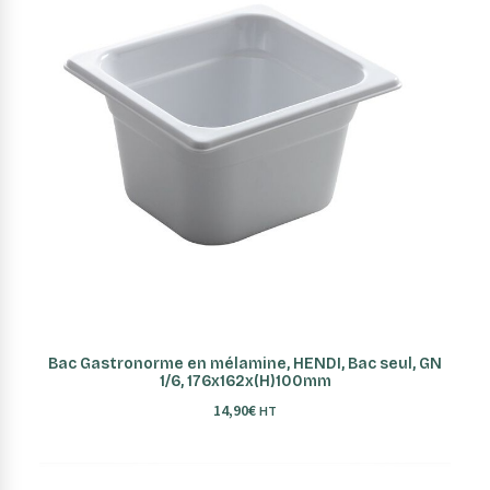
AJOUTER AU PANIER
Bac Gastronorme en mélamine, HENDI, Bac seul, GN
1/6, 176x162x(H)100mm
14,90
€
HT