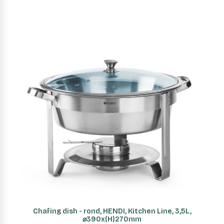
AJOUTER AU PANIER
Chafing dish - rond, HENDI, Kitchen Line, 3,5L,
⌀390x(H)270mm