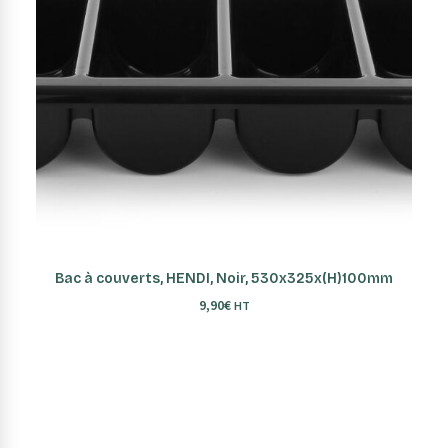
AJOUTER AU PANIER
Bac à couverts, HENDI, Noir, 530x325x(H)100mm
9,90
€
HT