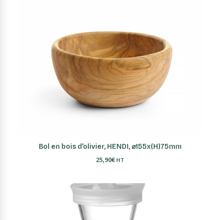
AJOUTER AU PANIER
Bol en bois d’olivier, HENDI, ⌀155x(H)75mm
25,90
€
HT