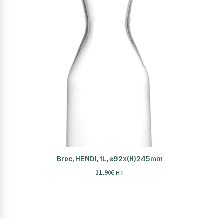
AJOUTER AU PANIER
Broc, HENDI, 1L, ⌀92x(H)245mm
11,90
€
HT