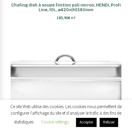
AJOUTER AU PANIER
Chafing dish à soupe finition poli mirroir, HENDI, Profi
Line, 10L, ⌀420x(H)380mm
185,90
€
HT
Ce site Web utilise des cookies. Les cookies nous permettent de
configurer l'affichage du site et d'analyser le trafic à des fins de
statistiques.
Cookie settings
Accepter
Refuser