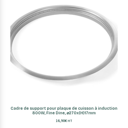
AJOUTER AU PANIER
Cadre de support pour plaque de cuisson à induction
800W, Fine Dine, ⌀270x(H)17mm
16,90
€
HT