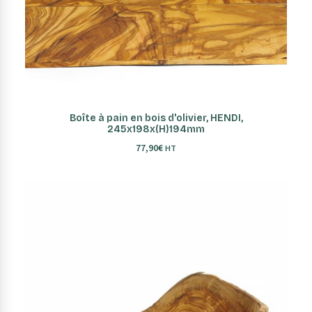
AJOUTER AU PANIER
Boîte à pain en bois d'olivier, HENDI,
245x198x(H)194mm
77,90
€
HT