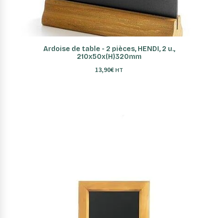
AJOUTER AU PANIER
Ardoise de table - 2 pièces, HENDI, 2 u.,
210x50x(H)320mm
13,90
€
HT