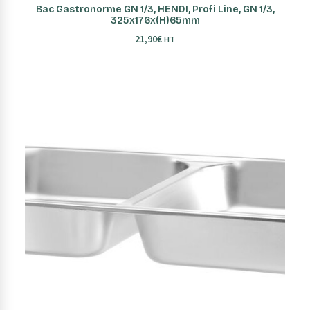
AJOUTER AU PANIER
Bac Gastronorme GN 1/3, HENDI, Profi Line, GN 1/3,
325x176x(H)65mm
21,90
€
HT