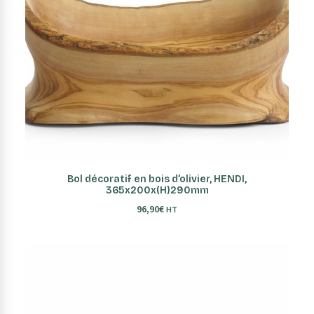
AJOUTER AU PANIER
Bol décoratif en bois d’olivier, HENDI,
365x200x(H)290mm
96,90
€
HT