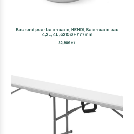
AJOUTER AU PANIER
Bac rond pour bain-marie, HENDI, Bain-marie bac
4,2L, 4L, ⌀215x(H)177mm
32,90
€
HT