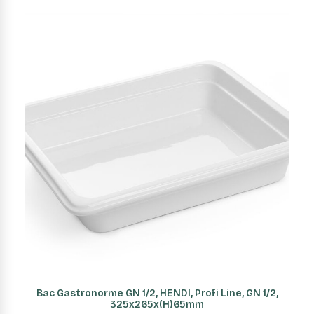
AJOUTER AU PANIER
Bac Gastronorme GN 1/2, HENDI, Profi Line, GN 1/2,
325x265x(H)65mm