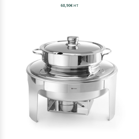
68,90
€
HT