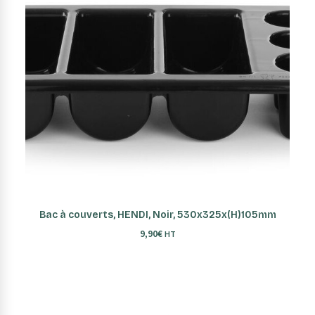
AJOUTER AU PANIER
Bac à couverts, HENDI, Noir, 530x325x(H)105mm
9,90
€
HT