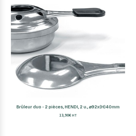
AJOUTER AU PANIER
Brûleur duo - 2 pièces, HENDI, 2 u., ⌀92x(H)40mm
13,90
€
HT