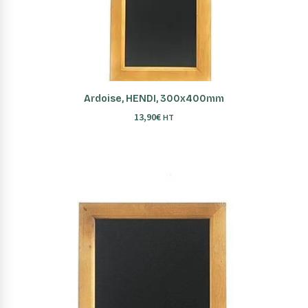
AJOUTER AU PANIER
Ardoise, HENDI, 300x400mm
13,90
€
HT