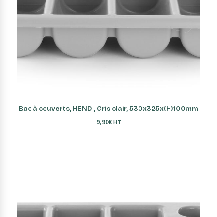
AJOUTER AU PANIER
Bac à couverts, HENDI, Gris clair, 530x325x(H)100mm
9,90
€
HT