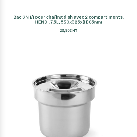
AJOUTER AU PANIER
Bac GN 1/1 pour chafing dish avec 2 compartiments,
HENDI, 7,5L, 530x325x(H)65mm
23,90
€
HT