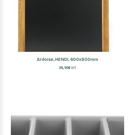
AJOUTER AU PANIER
Ardoise, HENDI, 600x800mm
36,90
€
HT