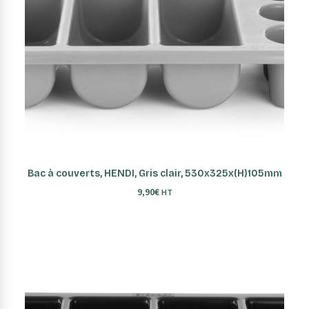
AJOUTER AU PANIER
Bac à couverts, HENDI, Gris clair, 530x325x(H)105mm
9,90
€
HT