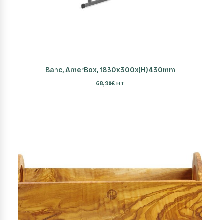
AJOUTER AU PANIER
Banc, AmerBox, 1830x300x(H)430mm
68,90
€
HT