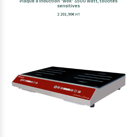
Plaque à induction "wok" 3500 watt, touches
sensitives
2 201,90
€
HT