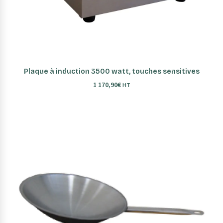
AJOUTER AU PANIER
Plaque à induction 3500 watt, touches sensitives
1 170,90
€
HT