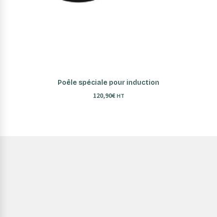
AJOUTER AU PANIER
Poêle spéciale pour induction
120,90
€
HT