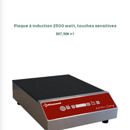
AJOUTER AU PANIER
Plaque à induction 2500 watt, touches sensitives
807,90
€
HT