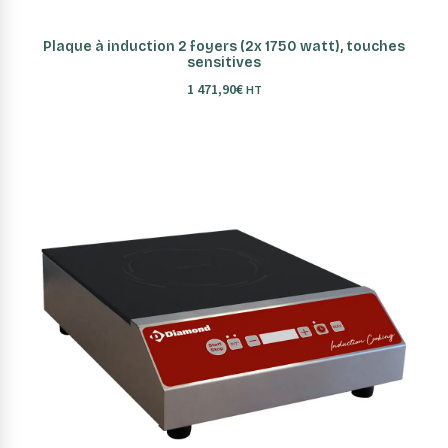
AJOUTER AU PANIER
Plaque à induction 2 foyers (2x 1750 watt), touches
sensitives
1 471,90
€
HT