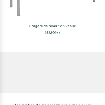
AJOUTER AU PANIER
Etagère de "chef" 2 niveaux
383,90
€
HT