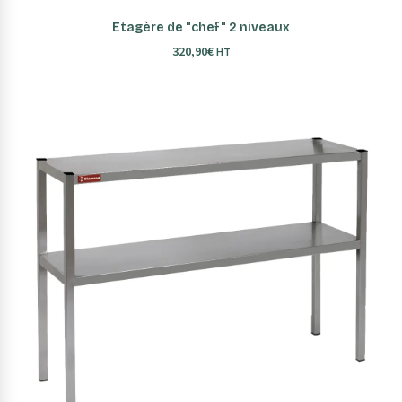
AJOUTER AU PANIER
Etagère de "chef" 2 niveaux
320,90
€
HT