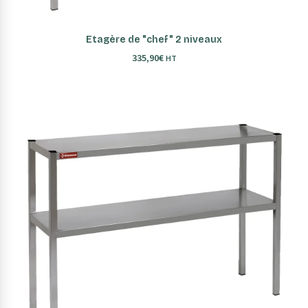
AJOUTER AU PANIER
Etagère de "chef" 2 niveaux
335,90
€
HT