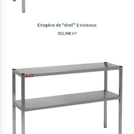
AJOUTER AU PANIER
Etagère de "chef" 2 niveaux
352,90
€
HT