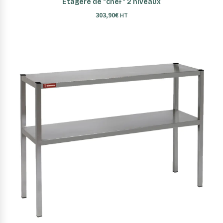
Etagère de "chef" 2 niveaux
303,90
€
HT