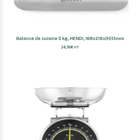
AJOUTER AU PANIER
Balance de cuisine 5 kg, HENDI, 169x218x(H)13mm
24,90
€
HT