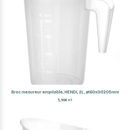
AJOUTER AU PANIER
Broc mesureur empilable, HENDI, 2L, ⌀160x(H)205mm
5,90
€
HT