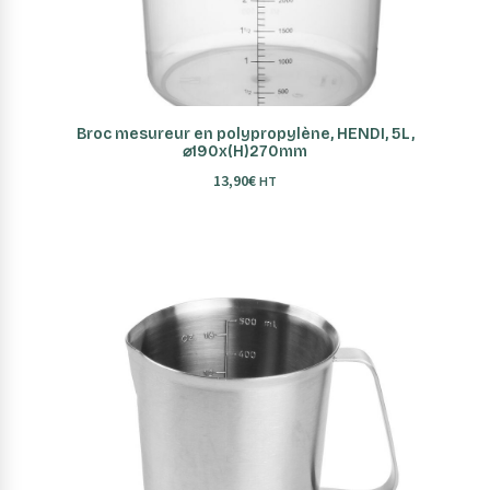
AJOUTER AU PANIER
Broc mesureur en polypropylène, HENDI, 5L,
⌀190x(H)270mm
13,90
€
HT