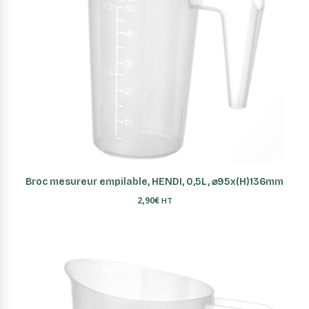
AJOUTER AU PANIER
Broc mesureur empilable, HENDI, 0,5L, ⌀95x(H)136mm
2,90
€
HT