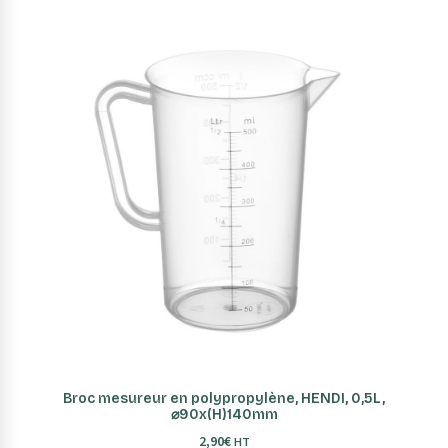
AJOUTER AU PANIER
Broc mesureur en polypropylène, HENDI, 0,5L,
⌀90x(H)140mm
2,90
€
HT