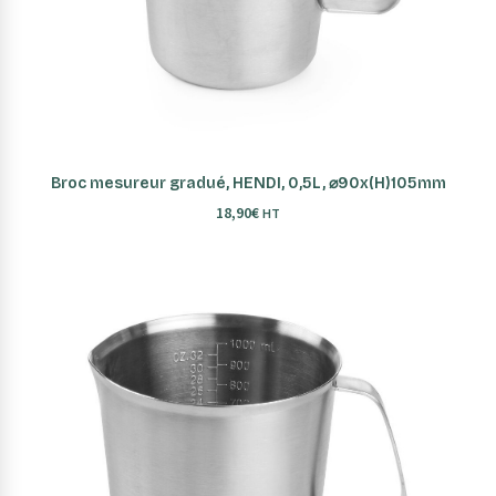
AJOUTER AU PANIER
Broc mesureur gradué, HENDI, 0,5L, ⌀90x(H)105mm
18,90
€
HT