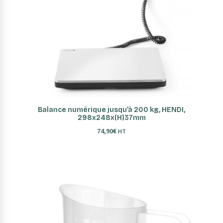
AJOUTER AU PANIER
Balance numérique jusqu’à 200 kg, HENDI,
298x248x(H)37mm
74,90
€
HT