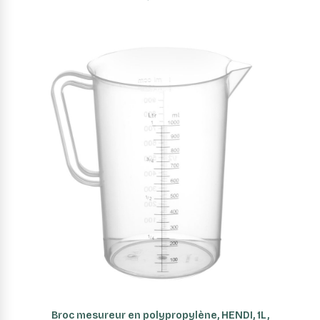
AJOUTER AU PANIER
Broc mesureur en polypropylène, HENDI, 1L,