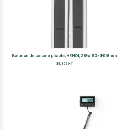
AJOUTER AU PANIER
Balance de cuisine pliable, HENDI, 219x180x(H)16mm
39,90
€
HT