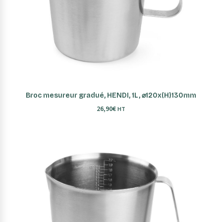
AJOUTER AU PANIER
Broc mesureur gradué, HENDI, 1L, ⌀120x(H)130mm
26,90
€
HT