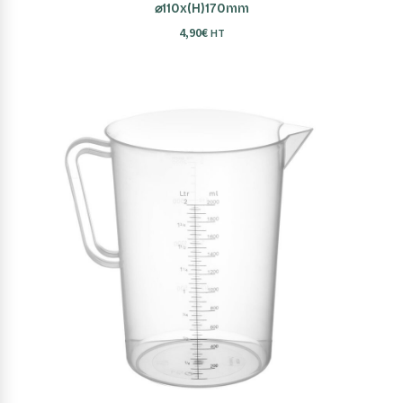
⌀110x(H)170mm
4,90
€
HT