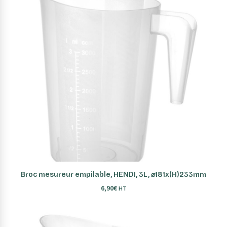
AJOUTER AU PANIER
Broc mesureur empilable, HENDI, 3L, ⌀181x(H)233mm
6,90
€
HT