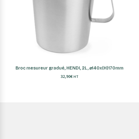
AJOUTER AU PANIER
Broc mesureur gradué, HENDI, 2L, ⌀140x(H)170mm
32,90
€
HT