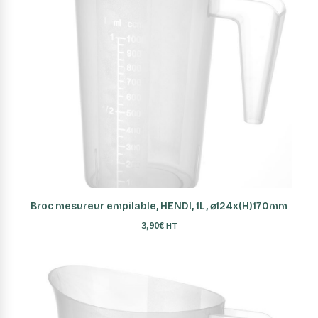
AJOUTER AU PANIER
Broc mesureur empilable, HENDI, 1L, ⌀124x(H)170mm
3,90
€
HT