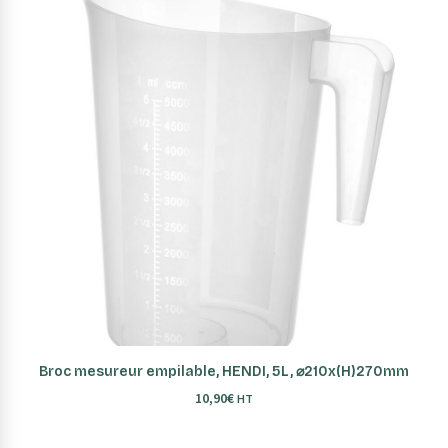
AJOUTER AU PANIER
Broc mesureur empilable, HENDI, 5L, ⌀210x(H)270mm
10,90
€
HT