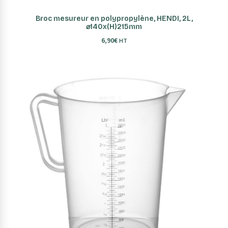
AJOUTER AU PANIER
Broc mesureur en polypropylène, HENDI, 2L,
⌀140x(H)215mm
6,90
€
HT