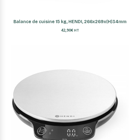
AJOUTER AU PANIER
Balance de cuisine 15 kg, HENDI, 266x269x(H)34mm
42,90
€
HT