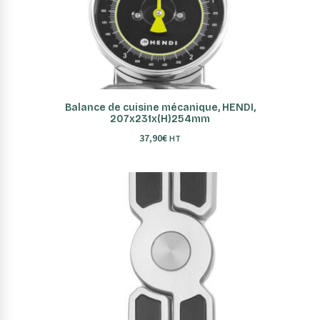
AJOUTER AU PANIER
Balance de cuisine mécanique, HENDI,
207x231x(H)254mm
37,90
€
HT