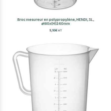
AJOUTER AU PANIER
Broc mesureur en polypropylène, HENDI, 3L,
⌀160x(H)240mm
9,90
€
HT