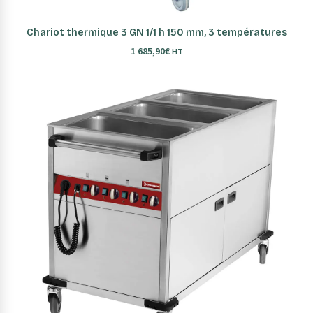
AJOUTER AU PANIER
Chariot thermique 3 GN 1/1 h 150 mm, 3 températures
1 685,90
€
HT