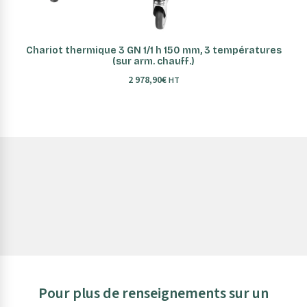
AJOUTER AU PANIER
Chariot thermique 3 GN 1/1 h 150 mm, 3 températures
(sur arm. chauff.)
2 978,90
€
HT
Pour plus de renseignements sur un