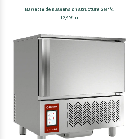
AJOUTER AU PANIER
Barrette de suspension structure GN 1/4
12,90
€
HT