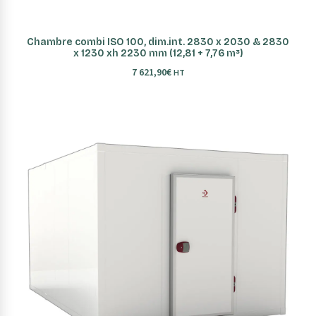
AJOUTER AU PANIER
Chambre combi ISO 100, dim.int. 2830 x 2030 & 2830
x 1230 xh 2230 mm (12,81 + 7,76 m³)
7 621,90
€
HT