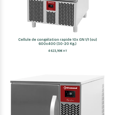
AJOUTER AU PANIER
Cellule de congélation rapide 10x GN 1/1 (ou)
600x400 (30-20 Kg.)
4 623,90
€
HT