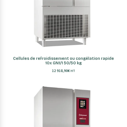
AJOUTER AU PANIER
Cellules de refroidissement ou congélation rapide
10x GN1/1 50/50 kg
12 918,90
€
HT