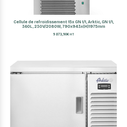
AJOUTER AU PANIER
Cellule de refroidissement 15x GN 1/1, Arktic, GN 1/1,
360L, 230V/2080W, 790x943x(H)1975mm
9 873,90
€
HT