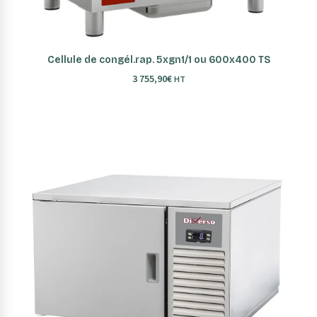
AJOUTER AU PANIER
Cellule de congél.rap. 5xgn1/1 ou 600x400 TS
3 755,90
€
HT