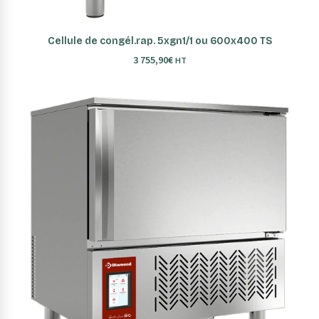
AJOUTER AU PANIER
Cellule de congél.rap. 5xgn1/1 ou 600x400 TS
3 755,90
€
HT