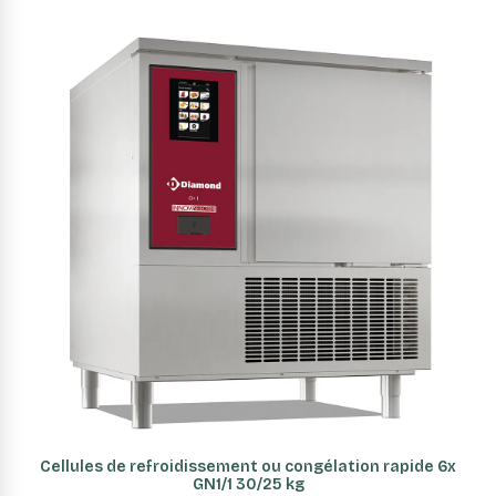
AJOUTER AU PANIER
Cellules de refroidissement ou congélation rapide 6x
GN1/1 30/25 kg