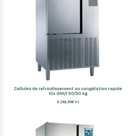
AJOUTER AU PANIER
Cellules de refroidissement ou congélation rapide
10x GN1/1 50/50 kg
8 248,90
€
HT