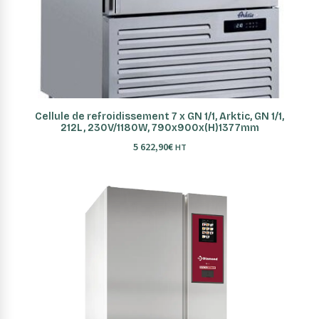
AJOUTER AU PANIER
Cellule de refroidissement 7 x GN 1/1, Arktic, GN 1/1,
212L, 230V/1180W, 790x900x(H)1377mm
5 622,90
€
HT