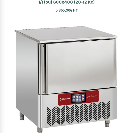
1/1 (ou) 600x400 (20-12 Kg)
5 365,90
€
HT