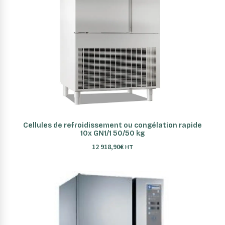
AJOUTER AU PANIER
Cellules de refroidissement ou congélation rapide
10x GN1/1 50/50 kg
12 918,90
€
HT