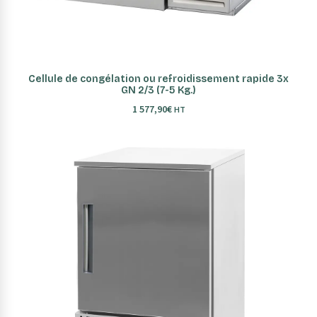
AJOUTER AU PANIER
Cellule de congélation ou refroidissement rapide 3x
GN 2/3 (7-5 Kg.)
1 577,90
€
HT