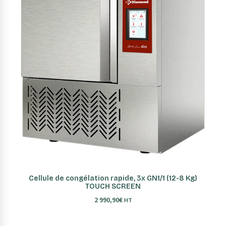
AJOUTER AU PANIER
Cellule de congélation rapide, 3x GN1/1 (12-8 Kg)
TOUCH SCREEN
2 990,90
€
HT