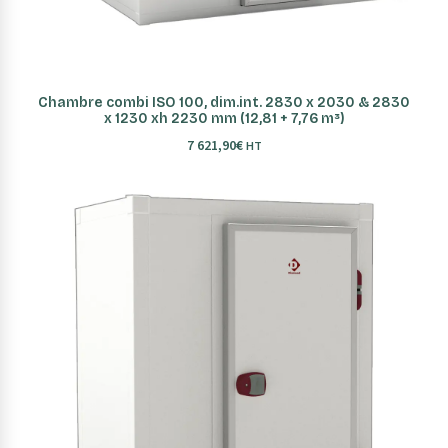
AJOUTER AU PANIER
Chambre combi ISO 100, dim.int. 2830 x 2030 & 2830
x 1230 xh 2230 mm (12,81 + 7,76 m³)
7 621,90
€
HT