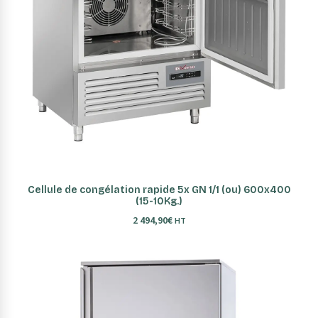
AJOUTER AU PANIER
Cellule de congélation rapide 5x GN 1/1 (ou) 600x400
(15-10Kg.)
2 494,90
€
HT