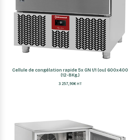
AJOUTER AU PANIER
Cellule de congélation rapide 5x GN 1/1 (ou) 600x400
(12-8Kg.)
3 257,90
€
HT