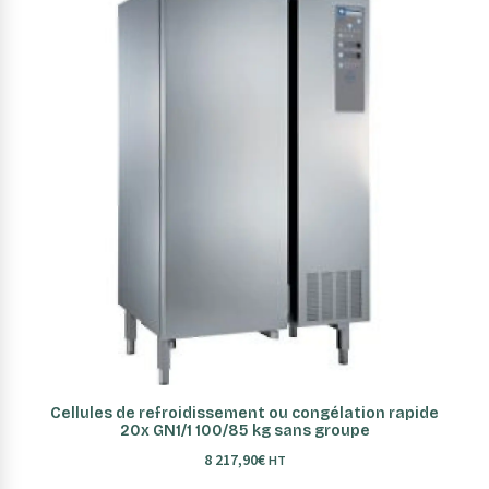
AJOUTER AU PANIER
Cellules de refroidissement ou congélation rapide
20x GN1/1 100/85 kg sans groupe
8 217,90
€
HT