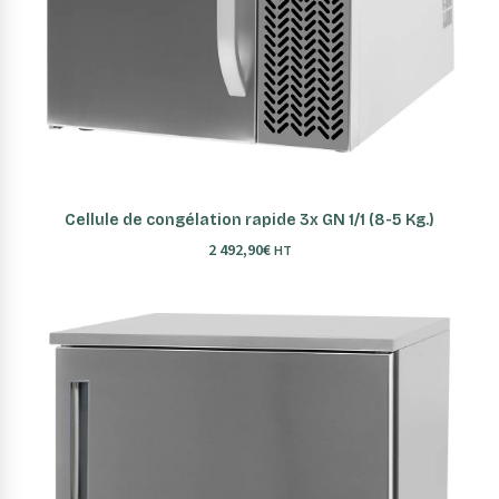
AJOUTER AU PANIER
Cellule de congélation rapide 3x GN 1/1 (8-5 Kg.)
2 492,90
€
HT