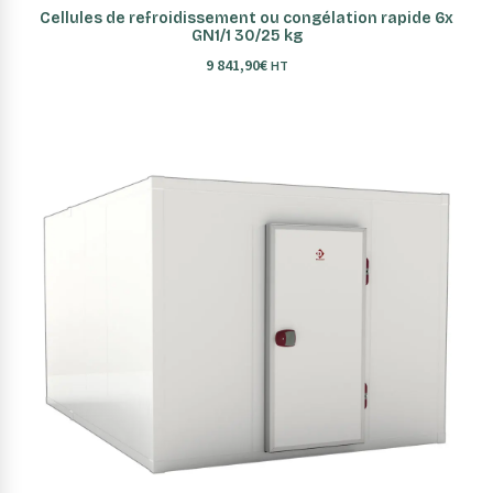
AJOUTER AU PANIER
Cellules de refroidissement ou congélation rapide 6x
GN1/1 30/25 kg
9 841,90
€
HT