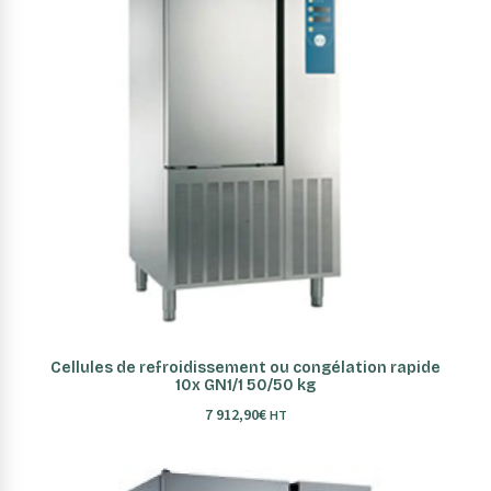
AJOUTER AU PANIER
Cellules de refroidissement ou congélation rapide
10x GN1/1 50/50 kg
7 912,90
€
HT