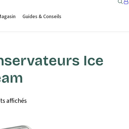
Magasin
Guides & Conseils
T
servateurs Ice
eam
ts affichés