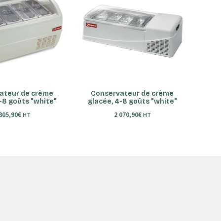
ER AU PANIER
AJOUTER AU PANIER
ateur de crème
Conservateur de crème
-8 goûts "white"
glacée, 4-8 goûts "white"
805,90
€
2 070,90
€
HT
HT