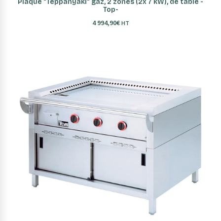
Plaque "Teppanyaki" gaz, 2 zones (2x 7 kW), de table -
Top-
4 994,90
€
HT