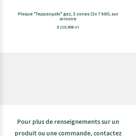
AJOUTER AU PANIER
Plaque "Teppanyaki" gaz, 3 zones (3x 7 kW), sur
armoire
8 110,90
€
HT
Pour plus de renseignements sur un
produit ou une commande, contactez