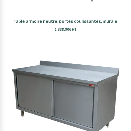
AJOUTER AU PANIER
Table armoire neutre, portes coulissantes, murale
1 338,90
€
HT