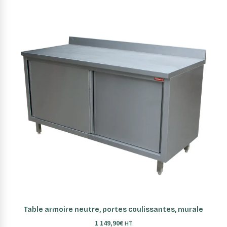
AJOUTER AU PANIER
Table armoire neutre, portes coulissantes, murale
1 149,90
€
HT