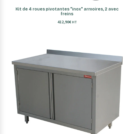
AJOUTER AU PANIER
Kit de 4 roues pivotantes "inox" armoires, 2 avec
freins
412,90
€
HT