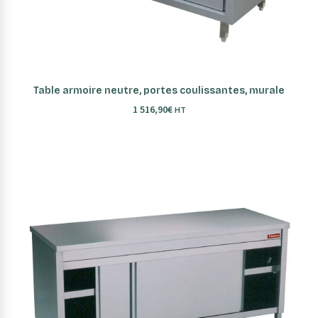
AJOUTER AU PANIER
Table armoire neutre, portes coulissantes, murale
1 516,90
€
HT