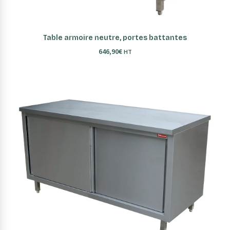
AJOUTER AU PANIER
Table armoire neutre, portes battantes
646,90
€
HT