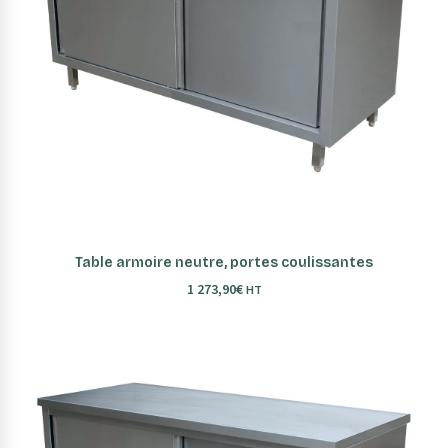
AJOUTER AU PANIER
Table armoire neutre, portes coulissantes
1 273,90
€
HT