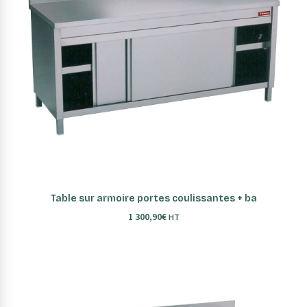
AJOUTER AU PANIER
Table sur armoire portes coulissantes + ba
1 300,90
€
HT