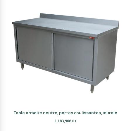
AJOUTER AU PANIER
Table armoire neutre, portes coulissantes, murale
1 183,90
€
HT