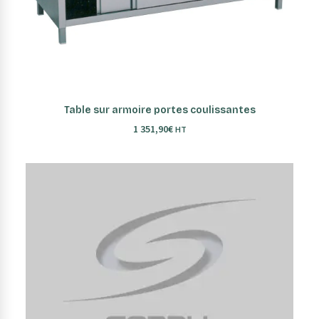
AJOUTER AU PANIER
Table sur armoire portes coulissantes
1 351,90
€
HT