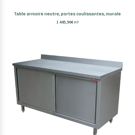
AJOUTER AU PANIER
Table armoire neutre, portes coulissantes, murale
1 445,90
€
HT