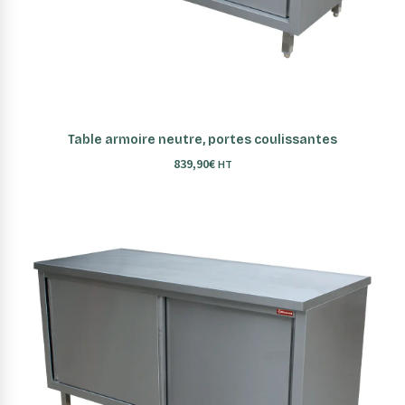
AJOUTER AU PANIER
Table armoire neutre, portes coulissantes
839,90
€
HT