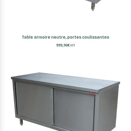
AJOUTER AU PANIER
Table armoire neutre, portes coulissantes
999,90
€
HT