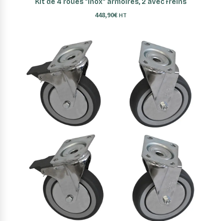
Kit de 4 roues "Inox" armoires, 2 avec freins
448,90
€
HT