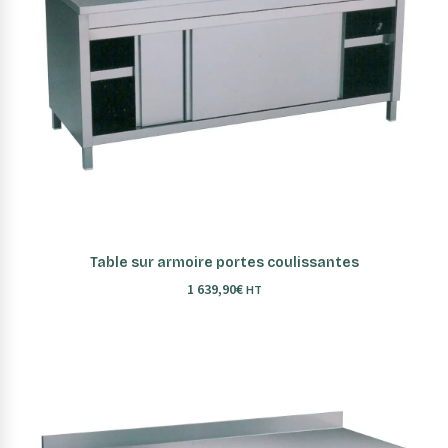
AJOUTER AU PANIER
Table sur armoire portes coulissantes
1 639,90
€
HT