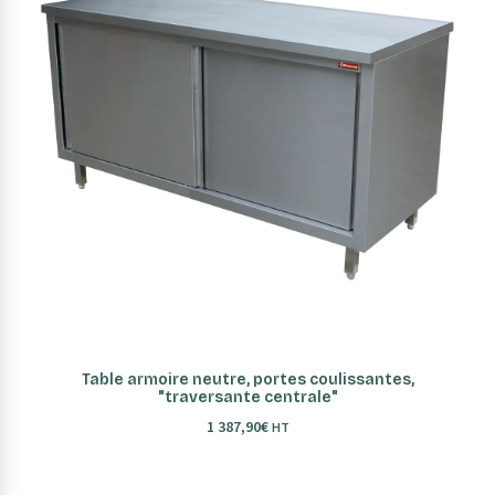
AJOUTER AU PANIER
Table armoire neutre, portes coulissantes,
"traversante centrale"
1 387,90
€
HT