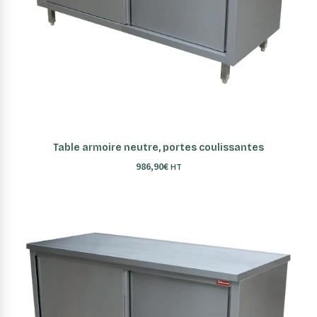
AJOUTER AU PANIER
Table armoire neutre, portes coulissantes
986,90
€
HT