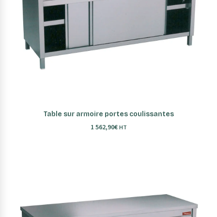
AJOUTER AU PANIER
Table sur armoire portes coulissantes
1 562,90
€
HT