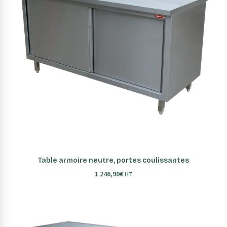
AJOUTER AU PANIER
Table armoire neutre, portes coulissantes
1 246,90
€
HT