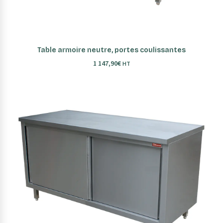
AJOUTER AU PANIER
Table armoire neutre, portes coulissantes
1 147,90
€
HT