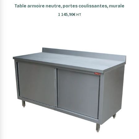
AJOUTER AU PANIER
Table armoire neutre, portes coulissantes, murale
1 145,90
€
HT