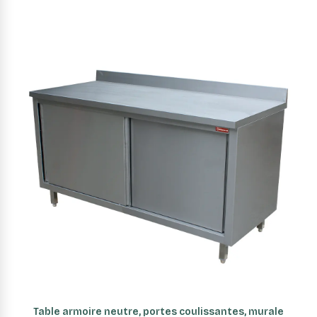
AJOUTER AU PANIER
Table armoire neutre, portes coulissantes, murale