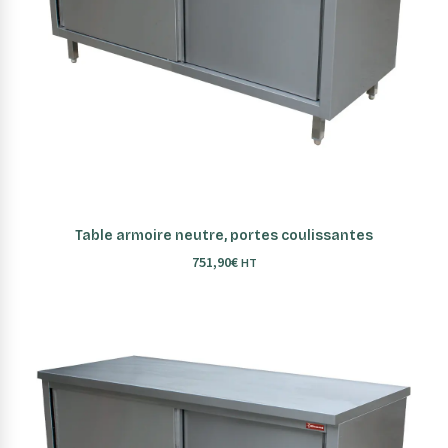
AJOUTER AU PANIER
Table armoire neutre, portes coulissantes
751,90
€
HT