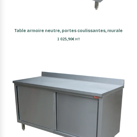
AJOUTER AU PANIER
Table armoire neutre, portes coulissantes, murale
1 025,90
€
HT