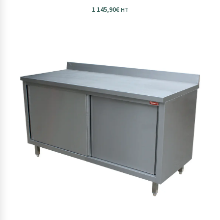
1 145,90
€
HT