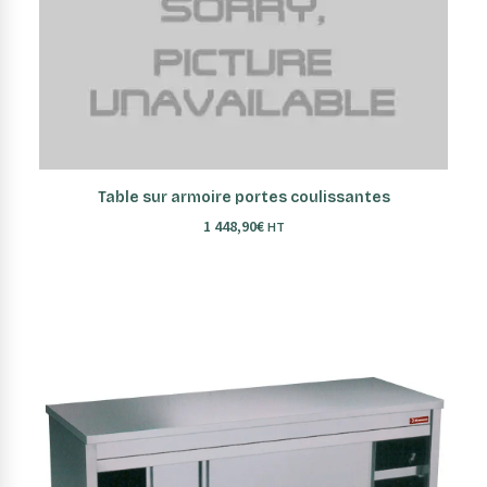
AJOUTER AU PANIER
Table sur armoire portes coulissantes
1 448,90
€
HT