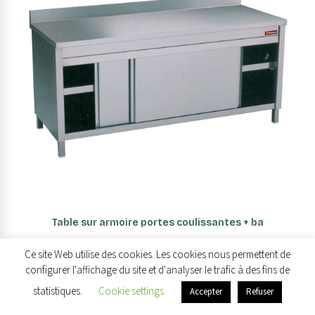
AJOUTER AU PANIER
Table sur armoire portes coulissantes + ba
1 470,90
€
HT
Ce site Web utilise des cookies. Les cookies nous permettent de
configurer l'affichage du site et d'analyser le trafic à des fins de
statistiques.
Cookie settings
Accepter
Refuser