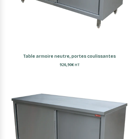
AJOUTER AU PANIER
Table armoire neutre, portes coulissantes
926,90
€
HT