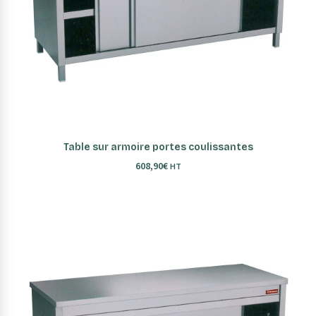
AJOUTER AU PANIER
Table sur armoire portes coulissantes
608,90
€
HT