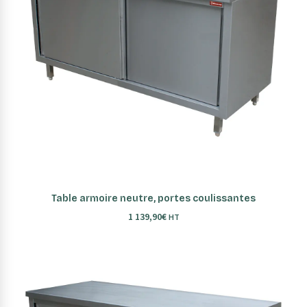
AJOUTER AU PANIER
Table armoire neutre, portes coulissantes
1 139,90
€
HT